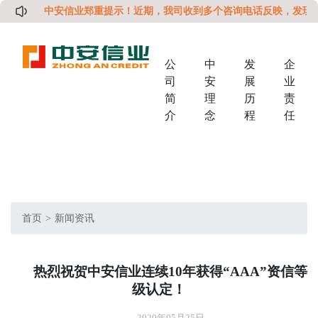
中安信业郑重提示！近期，我司收到多个咨询电话反映，发现有
公
中
发
企
司
安
展
业
简
理
历
责
介
念
程
任
首页
新闻资讯
热烈祝贺中安信业连续10年获得“AAA”资信等
级认定！